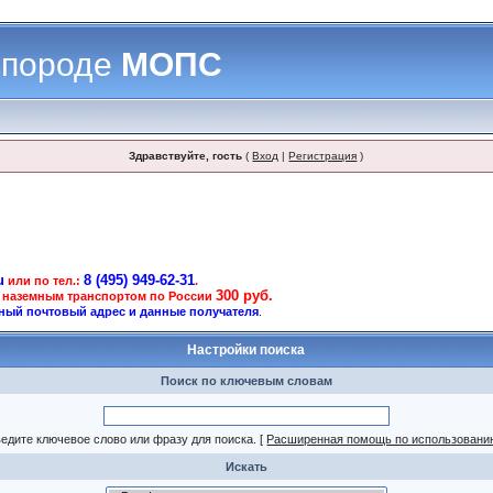
 породе
МОПС
Здравствуйте, гость
(
Вход
|
Регистрация
)
u
8 (495) 949-62-31
или по тел.:
.
300 руб.
 наземным транспортом по России
ный почтовый адрес и данные получателя
.
Настройки поиска
Поиск по ключевым словам
едите ключевое слово или фразу для поиска.
[
Расширенная помощь по использовани
Искать