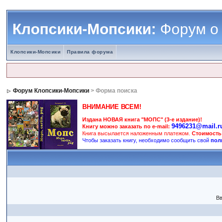
Клопсики-Мопсики:
Форум о
Клопсики-Мопсики
Правила форума
Форум Клопсики-Мопсики
> Форма поиска
ВНИМАНИЕ ВСЕМ!
Издана НОВАЯ книга "МОПС" (3-е издание)!
9496231@mail.r
Книгу можно заказать по e-mail:
Книга высылается наложенным платежом.
Стоимость
Чтобы заказать книгу, необходимо сообщить свой
пол
Вв