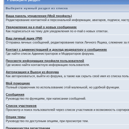
Выберите раздел
Выберите нужный раздел из списка
Ваша панель управления (Мой профиль)
Редактирование контактной и персональной информации, аватаров, подписи, наст
Уведомление на e-mail о новых сообщениях
Как подписаться на тему для уведомления по e-mail о новых ответах.
Ваш личный ящик (PM)
Отправка личных сообщений, редактирование папок Личного Ящика, слежение за
Контакт с администрацией и доклад модератору о сообщениях
Где найти список Администраторов и Модераторов форума.
Просмотр информации профиля пользователей
Где можно найти контактную информацию пользователя.
Авторизация и Выход из форума
Как авторизоваться, выйти из форума, а также как скрыть своё имя из списка по
Мой помощник
Полный справочник по использованию этой маленькой, но удобной функции.
Сообщения
Руководство по функциям, при написании сообщений.
Список участников
Просмотр и поиск пользователей через список участников и возможность сортиро
Опции темы
Руководство по доступным опциям, при просмотре тем.
Преимущества регистрации