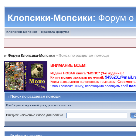
Клопсики-Мопсики:
Форум о
Клопсики-Мопсики
Правила форума
Форум Клопсики-Мопсики
> Поиск по разделам помощи
ВНИМАНИЕ ВСЕМ!
Издана НОВАЯ книга "МОПС" (3-е издание)!
9496231@mail.r
Книгу можно заказать по e-mail:
Книга высылается наложенным платежом.
Стоимость
Чтобы заказать книгу, необходимо сообщить свой
пол
Поиск по разделам помощи
Выберите нужный раздел из списка
Введите ключевые слова для поиска