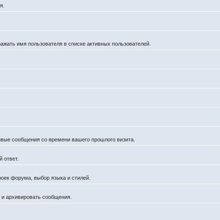
я.
ражать имя пользователя в списке активных пользователей.
новые сообщения со времени вашего прошлого визита.
 ответ.
роек форума, выбор языка и стилей.
й и архивировать сообщения.