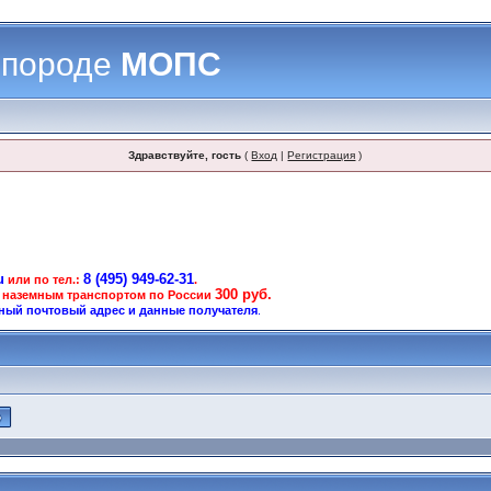
 породе
МОПС
Здравствуйте, гость
(
Вход
|
Регистрация
)
u
8 (495) 949-62-31
или по тел.:
.
300 руб.
 наземным транспортом по России
ный почтовый адрес и данные получателя
.