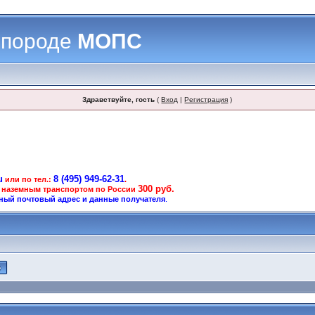
 породе
МОПС
Здравствуйте, гость
(
Вход
|
Регистрация
)
u
8 (495) 949-62-31
или по тел.:
.
300 руб.
 наземным транспортом по России
ный почтовый адрес и данные получателя
.