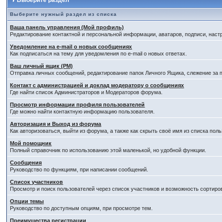
Выберите раздел
Выберите нужный раздел из списка
Ваша панель управления (Мой профиль)
Редактирование контактной и персональной информации, аватаров, подписи, наст
Уведомление на e-mail о новых сообщениях
Как подписаться на тему для уведомления по e-mail о новых ответах.
Ваш личный ящик (PM)
Отправка личных сообщений, редактирование папок Личного Ящика, слежение за
Контакт с администрацией и доклад модератору о сообщениях
Где найти список Администраторов и Модераторов форума.
Просмотр информации профиля пользователей
Где можно найти контактную информацию пользователя.
Авторизация и Выход из форума
Как авторизоваться, выйти из форума, а также как скрыть своё имя из списка по
Мой помощник
Полный справочник по использованию этой маленькой, но удобной функции.
Сообщения
Руководство по функциям, при написании сообщений.
Список участников
Просмотр и поиск пользователей через список участников и возможность сортиро
Опции темы
Руководство по доступным опциям, при просмотре тем.
Преимущества регистрации