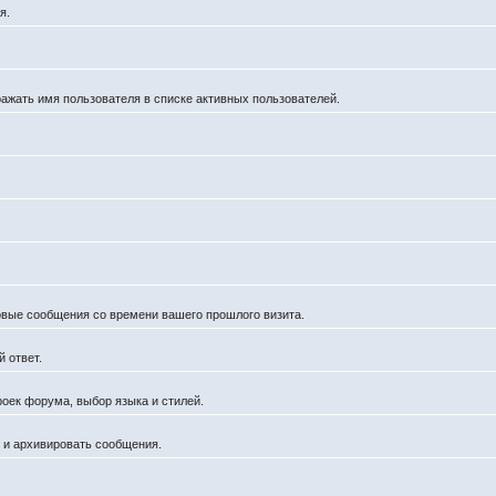
я.
ражать имя пользователя в списке активных пользователей.
новые сообщения со времени вашего прошлого визита.
 ответ.
роек форума, выбор языка и стилей.
й и архивировать сообщения.