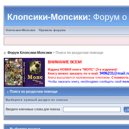
Клопсики-Мопсики:
Форум о
Клопсики-Мопсики
Правила форума
Форум Клопсики-Мопсики
> Поиск по разделам помощи
ВНИМАНИЕ ВСЕМ!
Издана НОВАЯ книга "МОПС" (3-е издание)!
9496231@mail.r
Книгу можно заказать по e-mail:
Книга высылается наложенным платежом.
Стоимость
Чтобы заказать книгу, необходимо сообщить свой
пол
Поиск по разделам помощи
Выберите нужный раздел из списка
Введите ключевые слова для поиска