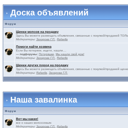
Доска объявлений
Форум
Щенки мопсов на продажу
Здесь Вы можете размещать объявления, связанные с покупкой/продажей 
Модераторы:
Захарова Г.П.
,
Rafaella
Помоги найти хозяина
Если Вы потеряли, ищете, нашли....
— подфорумы:
Потеряшки
,
Мы нашли свой дом!
Модераторы:
Захарова Г.П.
,
Rafaella
Щенки других пород на продажу
Здесь Вы можете размещать объявления, связанные с покупкой/продажей щенко
Модераторы:
Rafaella
,
Захарова Г.П.
Наша завалинка
Форум
Вот мы какие!
все о наших мопсосемьях
Модераторы:
Захарова Г.П.
,
Rafaella