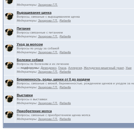
Модераторы:
Захарова Г.П.
Выращивание щенка
Вопросы, связаные с выращиванием щенка
Модераторы:
Захарова Г.П.
,
Rafaella
Питание
Вопросы связанные с питанием
Модераторы:
Захарова Г.П.
,
Rafaella
Уход за мопсом
Вопросы по уходу за собакой
Модераторы:
Захарова Г.П.
,
Rafaella
Болезни собаки
Вопросы по болезням и их лечению
— подфорумы:
Демодекоз
,
Глаза
,
Аллергия
,
Желудочно-кишечный тракт
,
Уши
Модераторы:
Захарова Г.П.
,
Rafaella
Беременность, роды, щенки от 0 до раздачи
Вопросы, связаные с вязкой, беременностью, рождением щенков и уходом за н
Модераторы:
Захарова Г.П.
,
Rafaella
Выставки
Вопросы о выставках
Модераторы:
Захарова Г.П.
,
Rafaella
Приобретение мопса
Вопросы, связаные с приобретением щенка мопса
Модераторы:
Захарова Г.П.
,
Rafaella