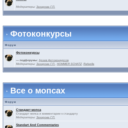
Модераторы:
Захарова Г.П.
Фотоконкурсы
Форум
Фотоконкурсы
— подфорумы:
Архив фотоконкурсов
Модераторы:
Захарова Г.П.
,
HOMMER SCHATZ
,
Rafaella
Все о мопсах
Форум
Стандарт мопса
Стандарт мопса и комментарии к стандарту
Модераторы:
Захарова Г.П.
Standart And Commentaries