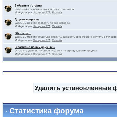
Забавные истории
Интересные случаи из жизни Вашего питомца
Модераторы:
Захарова Г.П.
,
Rafaella
Другие вопросы
Здесь Вы можете задавать любые вопросы
Модераторы:
Захарова Г.П.
,
Rafaella
Обо всем...
Здесь Вы можете общаться, спорить, выражать свое мнение болтать о полезно
Модераторы:
Захарова Г.П.
,
Rafaella
В память о наших друзьях...
О тех, кто ушел на ту сторону радуги - в страну далеких предков
Модераторы:
Захарова Г.П.
,
Rafaella
Удалить установленные 
Статистика форума