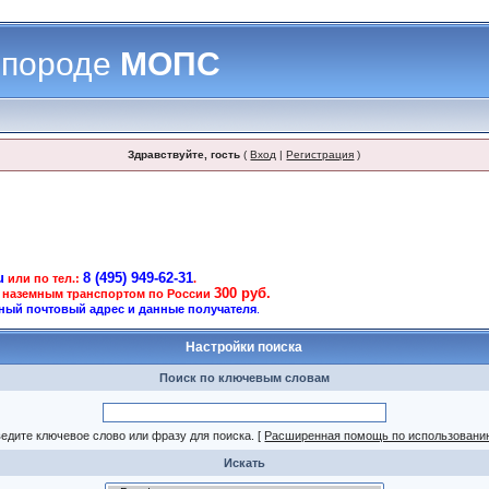
 породе
МОПС
Здравствуйте, гость
(
Вход
|
Регистрация
)
u
8 (495) 949-62-31
или по тел.:
.
300 руб.
 наземным транспортом по России
ный почтовый адрес и данные получателя
.
Настройки поиска
Поиск по ключевым словам
едите ключевое слово или фразу для поиска.
[
Расширенная помощь по использовани
Искать