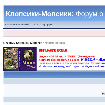
Клопсики-Мопсики:
Форум о
Клопсики-Мопсики
Правила форума
Форум Клопсики-Мопсики
> Форма поиска
ВНИМАНИЕ ВСЕМ!
Издана НОВАЯ книга "МОПС" (3-е издание)!
9496231@mail.r
Книгу можно заказать по e-mail:
Книга высылается наложенным платежом.
Стоимость
Чтобы заказать книгу, необходимо сообщить свой
пол
Вв