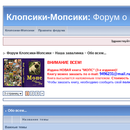
Клопсики-Мопсики:
Форум о
Клопсики-Мопсики
Правила форума
Здравствуйт
Форум Клопсики-Мопсики
>
Наша завалинка
>
Обо всем...
ВНИМАНИЕ ВСЕМ!
Издана НОВАЯ книга "МОПС" (3-е издание)!
9496231@mail.r
Книгу можно заказать по e-mail:
Книга высылается наложенным платежом.
Стоимость
Чтобы заказать книгу, необходимо сообщить свой
полн
3 страниц
1
2
3
>
Обо всем...
Название темы
Важные темы