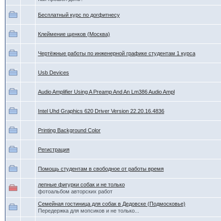
Бесплатный курс по догфитнесу
Клеймение щенков (Москва)
Чертёжные работы по инженерной графике студентам 1 курса
Usb Devices
Audio Amplifier Using A Preamp And An Lm386 Audio Ampl
Intel Uhd Graphics 620 Driver Version 22.20.16.4836
Printing Background Color
Регистрация
Помощь студентам в свободное от работы время
лепные фигурки собак и не только
фотоальбом авторских работ
Семейная гостиница для собак в Дедовске (Подмосковье)
Передержка для мопсиков и не только...