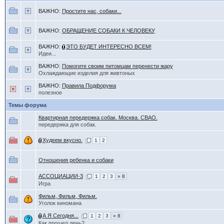
ВАЖНО:
Простите нас, собаки...
ВАЖНО:
ОБРАЩЕНИЕ СОБАКИ К ЧЕЛОВЕКУ
ВАЖНО:
ЭТО БУДЕТ ИНТЕРЕСНО ВСЕМ!
Идеи...
ВАЖНО:
Помогите своим питомцам перенести жару
Охлаждающие изделия для живтоных
ВАЖНО:
Правила Подфорума
полезное
Темы форума
Квартирная передержка собак. Москва. СВАО.
передержка для собак.
Худеем вкусно.
1
2
Отношения ребенка и собаки
АССОЦИАЦИИ-3
1
2
3
» 8
Игра
Фильм, Фильм, Фильм.
Уголок киномана
А Я Сегодня...
1
2
3
» 8
Как прошел день?