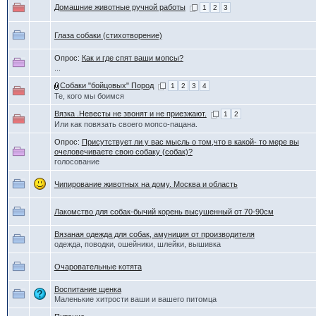
Домашние животные ручной работы
1
2
3
Глаза собаки (стихотворение)
Опрос:
Как и где спят ваши мопсы?
...
Собаки "бойцовых" Пород
1
2
3
4
Те, кого мы боимся
Вязка .Невесты не звонят и не приезжают.
1
2
Или как повязать своего мопсо-пацана.
Опрос:
Присутствует ли у вас мысль о том,что в какой- то мере вы
очеловечиваете свою собаку (собак)?
голосование
Чипирование животных на дому. Москва и область
Лакомство для собак-бычий корень высушенный от 70-90см
Вязаная одежда для собак, амуниция от производителя
одежда, поводки, ошейники, шлейки, вышивка
Очаровательные котята
Воспитание щенка
Маленькие хитрости ваши и вашего питомца