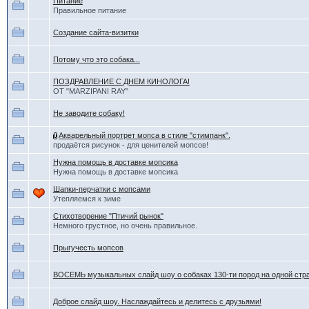
Питание
Правильное питание
Создание сайта-визитки
Потому что это собака...
ПОЗДРАВЛЕНИЕ С ДНЕМ КИНОЛОГА!
ОТ "MARZIPANI RAY"
Не заводите собаку!
Акварельный портрет мопса в стиле "стимпанк".
продаётся рисунок - для ценителей мопсов!
Нужна помощь в доставке мопсика
Нужна помощь в доставке мопсика
Шапки-перчатки с мопсами
Утепляемся к зиме
Стихотворение "Птичий рынок"
Немного грустное, но очень правильное.
Прыгучесть мопсов
ВОСЕМЬ музыкальных слайд шоу о собаках 130-ти пород на одной стр
Доброе слайд шоу. Наслаждайтесь и делитесь с друзьями!