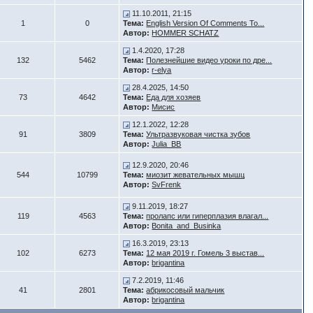
11.10.2011, 21:15
1
0
Тема:
English Version Of Comments To...
Автор:
HOMMER SCHATZ
1.4.2020, 17:28
132
5462
Тема:
Полезнейшие видео уроки по дре...
Автор:
r-elya
28.4.2025, 14:50
73
4642
Тема:
Еда для хозяев
Автор:
Мисис
12.1.2022, 12:28
91
3809
Тема:
Ультразвуковая чистка зубов
Автор:
Julia_BB
12.9.2020, 20:46
544
10799
Тема:
миозит жевательных мышц
Автор:
SvFrenk
9.11.2019, 18:27
119
4563
Тема:
пролапс или гиперплазия влагал...
Автор:
Bonita_and_Businka
16.3.2019, 23:13
102
6273
Тема:
12 мая 2019 г. Гомель 3 выстав...
Автор:
brigantina
7.2.2019, 11:46
41
2801
Тема:
абрикосовый мальчик
Автор:
brigantina