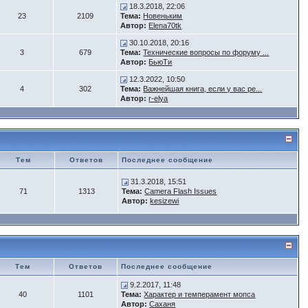
18.3.2018, 22:06
23
2109
Тема:
Новеньким
Автор:
Elena70tk
30.10.2018, 20:16
3
679
Тема:
Технические вопросы по форуму ...
Автор:
БьюTи
12.3.2022, 10:50
4
302
Тема:
Важнейшая книга, если у вас ре...
Автор:
r-elya
Тем
Ответов
Последнее сообщение
31.3.2018, 15:51
71
1313
Тема:
Camera Flash Issues
Автор:
kesizewi
Тем
Ответов
Последнее сообщение
9.2.2017, 11:48
40
1101
Тема:
Характер и темперамент мопса
Автор:
Саханя