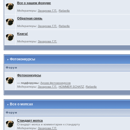
Все о нашем форуме
Модераторы:
Захарова Г.П.
,
Rafaella
Обратная связь
Модераторы:
Захарова Г.П.
,
Rafaella
Kнига!
Модераторы:
Захарова Г.П.
Фотоконкурсы
Форум
Фотоконкурсы
— подфорумы:
Архив фотоконкурсов
Модераторы:
Захарова Г.П.
,
HOMMER SCHATZ
,
Rafaella
Все о мопсах
Форум
Стандарт мопса
Стандарт мопса и комментарии к стандарту
Модераторы:
Захарова Г.П.