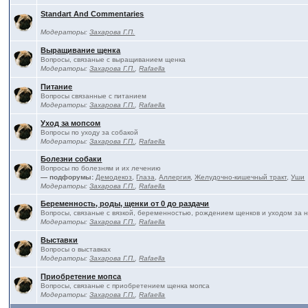
Standart And Commentaries
Модераторы:
Захарова Г.П.
Выращивание щенка
Вопросы, связаные с выращиванием щенка
Модераторы:
Захарова Г.П.
,
Rafaella
Питание
Вопросы связанные с питанием
Модераторы:
Захарова Г.П.
,
Rafaella
Уход за мопсом
Вопросы по уходу за собакой
Модераторы:
Захарова Г.П.
,
Rafaella
Болезни собаки
Вопросы по болезням и их лечению
— подфорумы:
Демодекоз
,
Глаза
,
Аллергия
,
Желудочно-кишечный тракт
,
Уши
Модераторы:
Захарова Г.П.
,
Rafaella
Беременность, роды, щенки от 0 до раздачи
Вопросы, связаные с вязкой, беременностью, рождением щенков и уходом за 
Модераторы:
Захарова Г.П.
,
Rafaella
Выставки
Вопросы о выставках
Модераторы:
Захарова Г.П.
,
Rafaella
Приобретение мопса
Вопросы, связаные с приобретением щенка мопса
Модераторы:
Захарова Г.П.
,
Rafaella