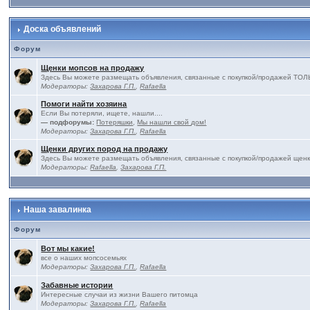
Доска объявлений
Форум
Щенки мопсов на продажу
Здесь Вы можете размещать объявления, связанные с покупкой/продажей 
Модераторы:
Захарова Г.П.
,
Rafaella
Помоги найти хозяина
Если Вы потеряли, ищете, нашли....
— подфорумы:
Потеряшки
,
Мы нашли свой дом!
Модераторы:
Захарова Г.П.
,
Rafaella
Щенки других пород на продажу
Здесь Вы можете размещать объявления, связанные с покупкой/продажей щенк
Модераторы:
Rafaella
,
Захарова Г.П.
Наша завалинка
Форум
Вот мы какие!
все о наших мопсосемьях
Модераторы:
Захарова Г.П.
,
Rafaella
Забавные истории
Интересные случаи из жизни Вашего питомца
Модераторы:
Захарова Г.П.
,
Rafaella