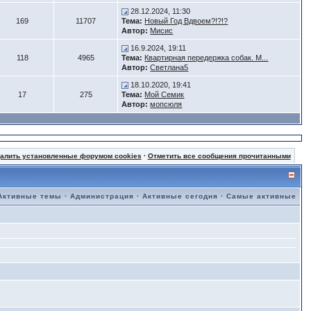
28.12.2024, 11:30
169
11707
Тема:
Новый Год Вдвоем?!?!?
Автор:
Мисис
16.9.2024, 19:11
118
4965
Тема:
Квартирная передержка собак. М...
Автор:
Светлана5
18.10.2020, 19:41
17
275
Тема:
Мой Семик
Автор:
мопсюля
далить установленные форумом cookies
·
Отметить все сообщения прочитанными
Активные темы
·
Администрация
·
Активные сегодня
·
Самые активные