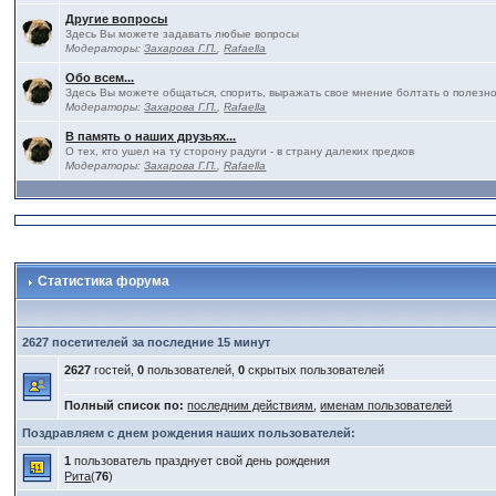
Другие вопросы
Здесь Вы можете задавать любые вопросы
Модераторы:
Захарова Г.П.
,
Rafaella
Обо всем...
Здесь Вы можете общаться, спорить, выражать свое мнение болтать о полезно
Модераторы:
Захарова Г.П.
,
Rafaella
В память о наших друзьях...
О тех, кто ушел на ту сторону радуги - в страну далеких предков
Модераторы:
Захарова Г.П.
,
Rafaella
Статистика форума
2627 посетителей за последние 15 минут
2627
гостей,
0
пользователей,
0
скрытых пользователей
Полный список по:
последним действиям
,
именам пользователей
Поздравляем с днем рождения наших пользователей:
1
пользователь празднует свой день рождения
Рита
(
76
)