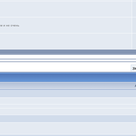
м и не очень
У