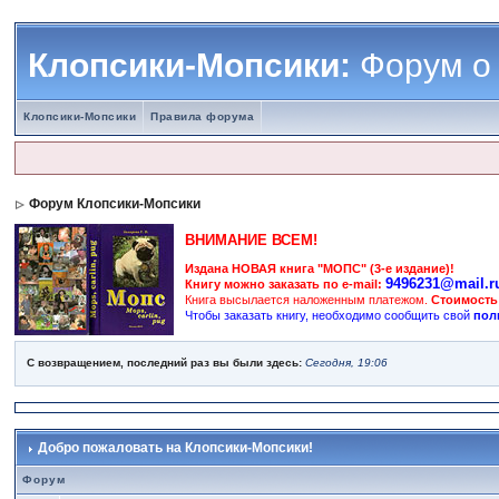
Клопсики-Мопсики:
Форум о
Клопсики-Мопсики
Правила форума
Форум Клопсики-Мопсики
ВНИМАНИЕ ВСЕМ!
Издана НОВАЯ книга "МОПС" (3-е издание)!
9496231@mail.r
Книгу можно заказать по e-mail:
Книга высылается наложенным платежом.
Стоимость
Чтобы заказать книгу, необходимо сообщить свой
пол
С возвращением, последний раз вы были здесь:
Сегодня, 19:06
Добро пожаловать на Клопсики-Мопсики!
Форум