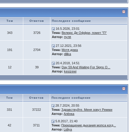
Тем
Ответов
Последнее сообщение
16.5.2026, 23:01
343
3726
Тема:
Велюрс Де Оффри, помет "П"
Автор:
пуля
27.12.2021, 23:56
191
2704
Тема:
Мотя дома
Автор:
dilika
20.4.2018, 14:51
12
39
Тема:
Day 59 And Waiting For Signs O...
Автор:
kesizewi
Тем
Ответов
Последнее сообщение
28.7.2024, 20:55
331
37222
Тема:
Здравствуйте. Меня зовут Ремми
Автор:
Алёнка
5.8.2017, 21:40
42
3711
Тема:
Прекращение дыхания мопса когд...
Автор:
Lidiya