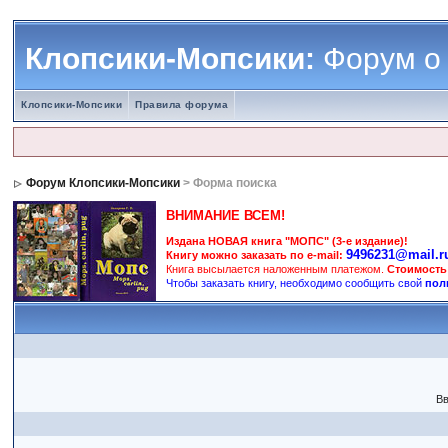
Клопсики-Мопсики:
Форум о
Клопсики-Мопсики
Правила форума
Форум Клопсики-Мопсики
> Форма поиска
ВНИМАНИЕ ВСЕМ!
Издана НОВАЯ книга "МОПС" (3-е издание)!
9496231@mail.r
Книгу можно заказать по e-mail:
Книга высылается наложенным платежом.
Стоимость
Чтобы заказать книгу, необходимо сообщить свой
пол
Вв