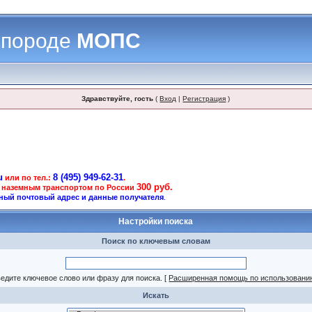
 породе
МОПС
Здравствуйте, гость
(
Вход
|
Регистрация
)
u
8 (495) 949-62-31
или по тел.:
.
300 руб.
 наземным транспортом по России
ный почтовый адрес и данные получателя
.
Настройки поиска
Поиск по ключевым словам
едите ключевое слово или фразу для поиска.
[
Расширенная помощь по использовани
Искать