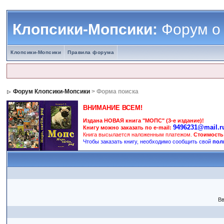
Клопсики-Мопсики:
Форум о
Клопсики-Мопсики
Правила форума
Форум Клопсики-Мопсики
> Форма поиска
ВНИМАНИЕ ВСЕМ!
Издана НОВАЯ книга "МОПС" (3-е издание)!
9496231@mail.r
Книгу можно заказать по e-mail:
Книга высылается наложенным платежом.
Стоимость
Чтобы заказать книгу, необходимо сообщить свой
пол
Вв