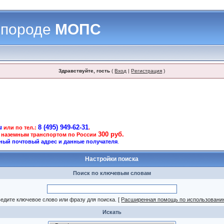
 породе
МОПС
Здравствуйте, гость
(
Вход
|
Регистрация
)
u
8 (495) 949-62-31
или по тел.:
.
300 руб.
 наземным транспортом по России
ный почтовый адрес и данные получателя
.
Настройки поиска
Поиск по ключевым словам
едите ключевое слово или фразу для поиска.
[
Расширенная помощь по использовани
Искать