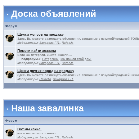
Доска объявлений
Форум
Щенки мопсов на продажу
Здесь Вы можете размещать объявления, связанные с покупкой/продажей 
Модераторы:
Захарова Г.П.
,
Rafaella
Помоги найти хозяина
Если Вы потеряли, ищете, нашли....
— подфорумы:
Потеряшки
,
Мы нашли свой дом!
Модераторы:
Захарова Г.П.
,
Rafaella
Щенки других пород на продажу
Здесь Вы можете размещать объявления, связанные с покупкой/продажей щенко
Модераторы:
Rafaella
,
Захарова Г.П.
Наша завалинка
Форум
Вот мы какие!
все о наших мопсосемьях
Модераторы:
Захарова Г.П.
,
Rafaella