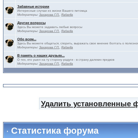
Забавные истории
Интересные случаи из жизни Вашего питомца
Модераторы:
Захарова Г.П.
,
Rafaella
Другие вопросы
Здесь Вы можете задавать любые вопросы
Модераторы:
Захарова Г.П.
,
Rafaella
Обо всем...
Здесь Вы можете общаться, спорить, выражать свое мнение болтать о полезно
Модераторы:
Захарова Г.П.
,
Rafaella
В память о наших друзьях...
О тех, кто ушел на ту сторону радуги - в страну далеких предков
Модераторы:
Захарова Г.П.
,
Rafaella
Удалить установленные 
Статистика форума