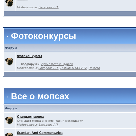
Модераторы:
Захарова Г.П.
Фотоконкурсы
Форум
Фотоконкурсы
— подфорумы:
Архив фотоконкурсов
Модераторы:
Захарова Г.П.
,
HOMMER SCHATZ
,
Rafaella
Все о мопсах
Форум
Стандарт мопса
Стандарт мопса и комментарии к стандарту
Модераторы:
Захарова Г.П.
Standart And Commentaries