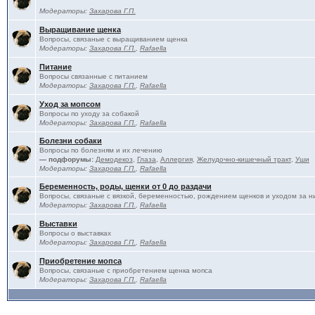
Модераторы:
Захарова Г.П.
Выращивание щенка
Вопросы, связаные с выращиванием щенка
Модераторы:
Захарова Г.П.
,
Rafaella
Питание
Вопросы связанные с питанием
Модераторы:
Захарова Г.П.
,
Rafaella
Уход за мопсом
Вопросы по уходу за собакой
Модераторы:
Захарова Г.П.
,
Rafaella
Болезни собаки
Вопросы по болезням и их лечению
— подфорумы:
Демодекоз
,
Глаза
,
Аллергия
,
Желудочно-кишечный тракт
,
Уши
Модераторы:
Захарова Г.П.
,
Rafaella
Беременность, роды, щенки от 0 до раздачи
Вопросы, связаные с вязкой, беременностью, рождением щенков и уходом за н
Модераторы:
Захарова Г.П.
,
Rafaella
Выставки
Вопросы о выставках
Модераторы:
Захарова Г.П.
,
Rafaella
Приобретение мопса
Вопросы, связаные с приобретением щенка мопса
Модераторы:
Захарова Г.П.
,
Rafaella