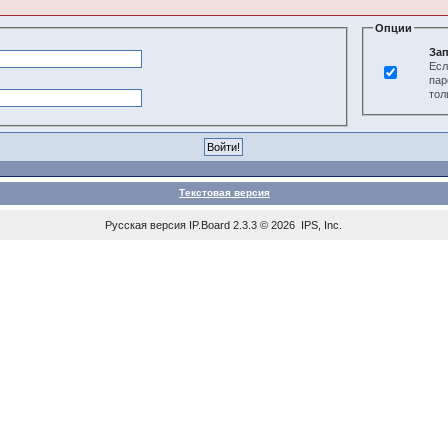
Опции
Зап
Есл
пар
тол
Текстовая версия
Русская версия
IP.Board
2.3.3 © 2026
IPS, Inc
.