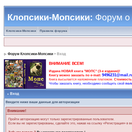
Клопсики-Мопсики:
Форум о
Клопсики-Мопсики
Правила форума
Форум Клопсики-Мопсики
> Вход
ВНИМАНИЕ ВСЕМ!
Издана НОВАЯ книга "МОПС" (3-е издание)!
9496231@mail.r
Книгу можно заказать по e-mail:
Книга высылается наложенным платежом.
Стоимость
Чтобы заказать книгу, необходимо сообщить свой
пол
Вход
Введите ниже ваши данные для авторизации
Внимание!
Пройти авторизацию могут только зарегистрированные пользователи.
Если вы не зарегистрированы, сделайте это, нажав на ссылку «Регистрация» в 