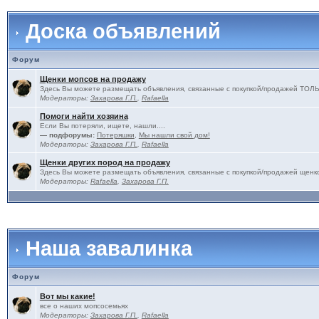
Доска объявлений
Форум
Щенки мопсов на продажу
Здесь Вы можете размещать объявления, связанные с покупкой/продажей 
Модераторы:
Захарова Г.П.
,
Rafaella
Помоги найти хозяина
Если Вы потеряли, ищете, нашли....
— подфорумы:
Потеряшки
,
Мы нашли свой дом!
Модераторы:
Захарова Г.П.
,
Rafaella
Щенки других пород на продажу
Здесь Вы можете размещать объявления, связанные с покупкой/продажей щенко
Модераторы:
Rafaella
,
Захарова Г.П.
Наша завалинка
Форум
Вот мы какие!
все о наших мопсосемьях
Модераторы:
Захарова Г.П.
,
Rafaella