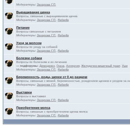
Модераторы:
Захарова Г.П.
Выращивание щенка
Вопросы, связаные с выращиванием щенка
Модераторы:
Захарова Г.П.
,
Rafaella
Питание
Вопросы связанные с питанием
Модераторы:
Захарова Г.П.
,
Rafaella
Уход за мопсом
Вопросы по уходу за собакой
Модераторы:
Захарова Г.П.
,
Rafaella
Болезни собаки
Вопросы по болезням и их лечению
— подфорумы:
Демодекоз
,
Глаза
,
Аллергия
,
Желудочно-кишечный тракт
,
Уши
Модераторы:
Захарова Г.П.
,
Rafaella
Беременность, роды, щенки от 0 до раздачи
Вопросы, связаные с вязкой, беременностью, рождением щенков и уходом за н
Модераторы:
Захарова Г.П.
,
Rafaella
Выставки
Вопросы о выставках
Модераторы:
Захарова Г.П.
,
Rafaella
Приобретение мопса
Вопросы, связаные с приобретением щенка мопса
Модераторы:
Захарова Г.П.
,
Rafaella