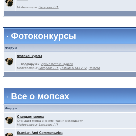
Модераторы:
Захарова Г.П.
Фотоконкурсы
Форум
Фотоконкурсы
— подфорумы:
Архив фотоконкурсов
Модераторы:
Захарова Г.П.
,
HOMMER SCHATZ
,
Rafaella
Все о мопсах
Форум
Стандарт мопса
Стандарт мопса и комментарии к стандарту
Модераторы:
Захарова Г.П.
Standart And Commentaries