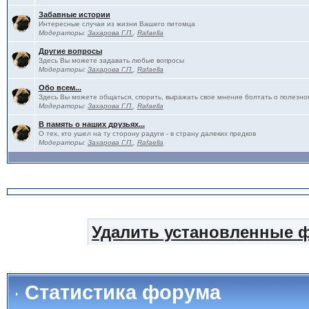
Забавные истории
Интересные случаи из жизни Вашего питомца
Модераторы:
Захарова Г.П.
,
Rafaella
Другие вопросы
Здесь Вы можете задавать любые вопросы
Модераторы:
Захарова Г.П.
,
Rafaella
Обо всем...
Здесь Вы можете общаться, спорить, выражать свое мнение болтать о полезно
Модераторы:
Захарова Г.П.
,
Rafaella
В память о наших друзьях...
О тех, кто ушел на ту сторону радуги - в страну далеких предков
Модераторы:
Захарова Г.П.
,
Rafaella
Удалить установленные 
Статистика форума