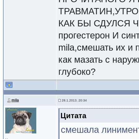
ТРАВМАТИН,УТРО
КАК БЫ СДУЛСЯ Ч
прогестерон И син
mila,смешать их и 
как мазать с наруж
глубоко?
mila
28.1.2013, 20:34
Цитата
смешала линимент