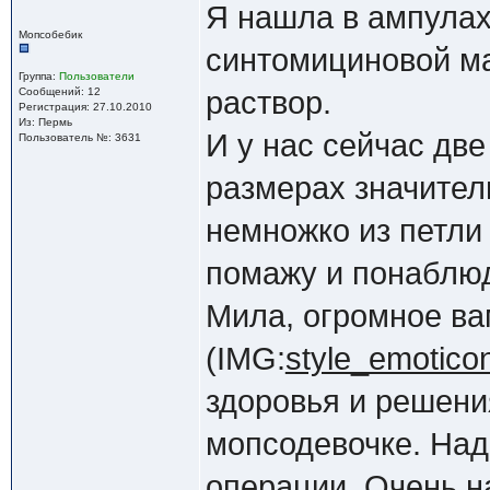
Я нашла в ампулах
Мопсобебик
синтомициновой м
Группа:
Пользователи
Сообщений: 12
раствор.
Регистрация: 27.10.2010
Из: Пермь
И у нас сейчас две
Пользователь №: 3631
размерах значител
немножко из петли
помажу и понаблюд
Мила, огромное ва
(IMG:
style_emoticons
здоровья и решен
мопсодевочке. Над
операции. Очень н