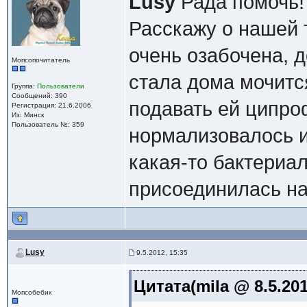
Lusy
Рада помочь!
Расскажу о нашей 
очень озабочена, д
Мопсопочитатель
стала дома мочитс
Группа:
Пользователи
Сообщений: 390
подавать ей ципро
Регистрация: 21.6.2006
Из: Минск
Пользователь №: 359
нормализовалось и
какая-то бактериа
присоединилась на
Lusy
9.5.2012, 15:35
Цитата(mila @ 8.5.201
Мопсобебик