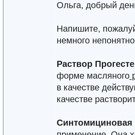
Ольга, добрый ден
Напишите, пожалуй
немного непонятно.
Раствор Прогест
форме масляного
р
в качестве действ
качестве раствори
Синтомициновая 
применение. Она х