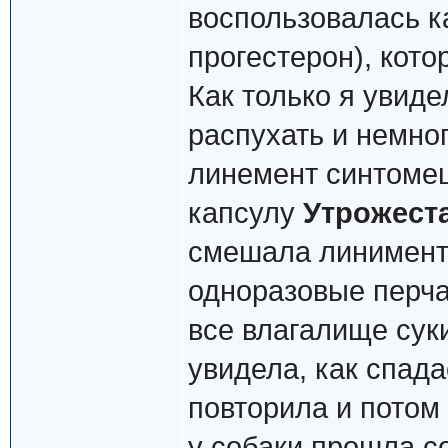
воспользовалась 
прогестерон), кото
Как только я увиде
распухать и немно
линемент синтомец
капсулу
Утрожест
смешала линимент
одноразовые перча
все влагалище суки
увидела, как спада
повторила и потом 
у собаки прошла с