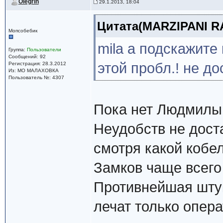
Olegrin
29.1.2013, 18:04
Цитата(MARZIPANI RAI
Мопсобебик
mila а подскажите
Группа:
Пользователи
Сообщений: 92
этой пробл.! не д
Регистрация: 28.3.2012
Из: МО МАЛАХОВКА
Пользователь №: 4307
Пока нет Людмилы,
Неудобств не дост
смотря какой кобел
Замков чаще всего 
Противнейшая шту
лечат только опер