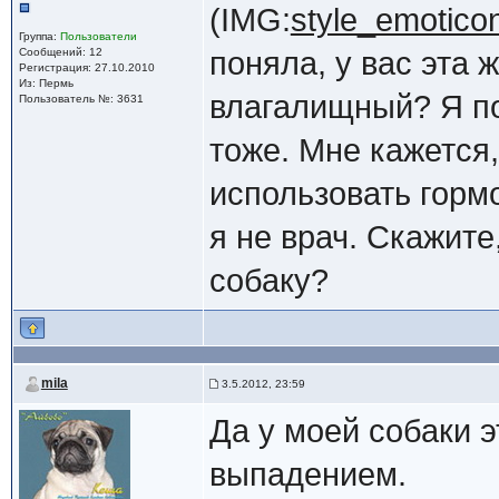
(IMG:
style_emoticons
Группа:
Пользователи
Сообщений: 12
поняла, у вас эта 
Регистрация: 27.10.2010
Из: Пермь
влагалищный? Я п
Пользователь №: 3631
тоже. Мне кажется,
использовать горм
я не врач. Скажите
собаку?
mila
3.5.2012, 23:59
Да у моей собаки э
выпадением.