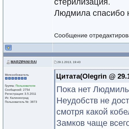
стерилизация.
Людмила спасибо 
Сообщение отредактиро
MARZIPANI RAI
29.1.2013, 19:43
Цитата(Olegrin @ 29.1
Мопсообожатель
Группа:
Пользователи
Пока нет Людмилы
Сообщений: 2754
Регистрация: 3.5.2011
Неудобств не дос
Из: Калининград
Пользователь №: 3873
смотря какой кобе
Замков чаще всего