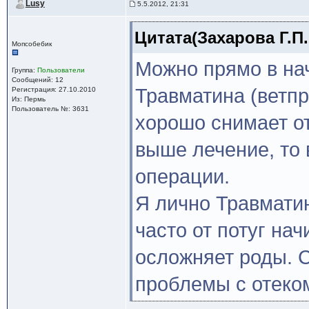
Lusy
5.5.2012, 21:31
Цитата(Захарова Г.П. 
Мопсобебик
Можно прямо в нач
Группа:
Пользователи
Сообщений: 12
Травматина (ветпр
Регистрация: 27.10.2010
Из: Пермь
Пользователь №: 3631
хорошо снимает о
выше лечение, то 
операции.
Я лично Травматин
часто от потуг нач
осложняет роды. С
проблемы с отеко