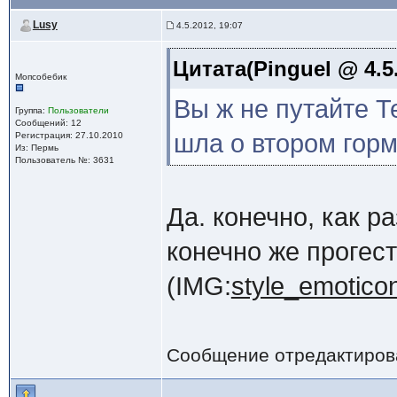
Lusy
4.5.2012, 19:07
Цитата(Pinguel @ 4.5.
Мопсобебик
Вы ж не путайте Т
Группа:
Пользователи
Сообщений: 12
шла о втором горм
Регистрация: 27.10.2010
Из: Пермь
Пользователь №: 3631
Да. конечно, как р
конечно же прогест
(IMG:
style_emoticons
Сообщение отредактиро