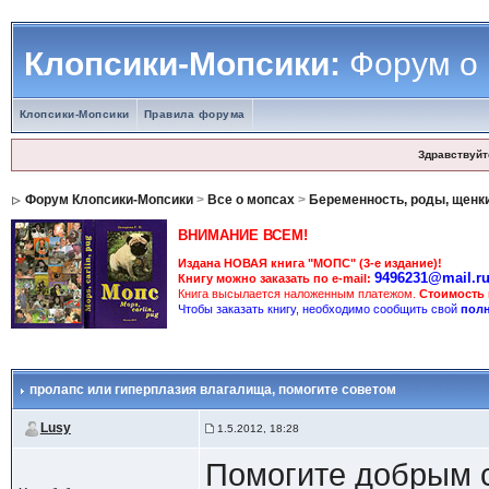
Клопсики-Мопсики:
Форум о
Клопсики-Мопсики
Правила форума
Здравствуйт
Форум Клопсики-Мопсики
>
Все о мопсах
>
Беременность, роды, щенки
ВНИМАНИЕ ВСЕМ!
Издана НОВАЯ книга "МОПС" (3-е издание)!
9496231@mail.r
Книгу можно заказать по e-mail:
Книга высылается наложенным платежом.
Стоимость
Чтобы заказать книгу, необходимо сообщить свой
полн
пролапс или гиперплазия влагалища
, помогите советом
Lusy
1.5.2012, 18:28
Помогите добрым с