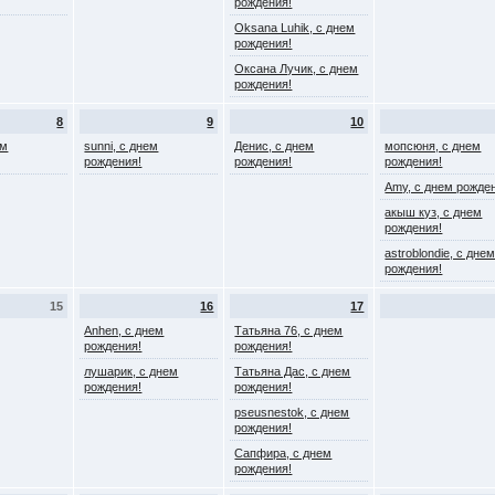
рождения!
Oksana Luhik, с днем
рождения!
Оксана Лучик, с днем
рождения!
8
9
10
ем
sunni, с днем
Денис, с днем
мопсюня, с днем
рождения!
рождения!
рождения!
Amy, с днем рожде
акыш куз, с днем
рождения!
astroblondie, с дне
рождения!
15
16
17
Anhen, с днем
Татьяна 76, с днем
рождения!
рождения!
лушарик, с днем
Татьяна Дас, с днем
рождения!
рождения!
pseusnestok, с днем
рождения!
Сапфира, с днем
рождения!