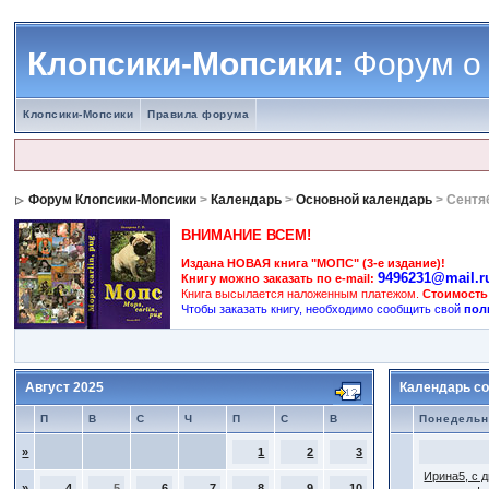
Клопсики-Мопсики:
Форум о
Клопсики-Мопсики
Правила форума
Форум Клопсики-Мопсики
>
Календарь
>
Основной календарь
> Сентя
ВНИМАНИЕ ВСЕМ!
Издана НОВАЯ книга "МОПС" (3-е издание)!
9496231@mail.r
Книгу можно заказать по e-mail:
Книга высылается наложенным платежом.
Стоимость
Чтобы заказать книгу, необходимо сообщить свой
пол
Август 2025
Календарь со
П
В
С
Ч
П
С
В
Понедельн
»
1
2
3
Ирина5, с 
»
4
5
6
7
8
9
10