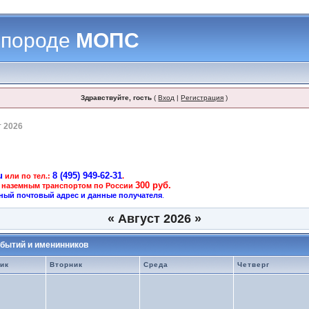
 породе
МОПС
Здравствуйте, гость
(
Вход
|
Регистрация
)
т 2026
u
8 (495) 949-62-31
или по тел.:
.
300 руб.
 наземным транспортом по России
ный почтовый адрес и данные получателя
.
«
Август 2026
»
бытий и именинников
ик
Вторник
Среда
Четверг