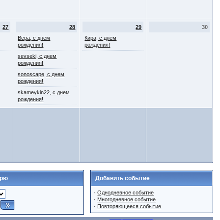
27
28
29
30
Вера, с днем
Кира, с днем
рождения!
рождения!
sevseki, с днем
рождения!
sonoscape, с днем
рождения!
skameykin22, с днем
рождения!
арю
Добавить событие
·
Однодневное событие
·
Многодневное событие
·
Повторяющееся событие