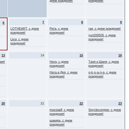
днем рождения!
рождения!
7
8
9
6
LOTHEART, с днем
Рита, с днем
гая, с днем рождения!
рождения!
рождения!
yuri200505, с днем
Livsi, с днем
рождения!
рождения!
13
14
15
16
ния!
Натa, с днем
Таня и Шаня, с днем
рождения!
рождения!
Ната и Дея, с днем
o-k-s-a-n-a, с днем
рождения!
рождения!
20
21
22
23
mussiadf, с днем
Soyclecongoto, с днем
рождения!
рождения!
шакира, с днем
рождения!