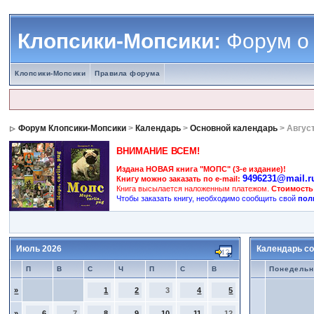
Клопсики-Мопсики:
Форум о
Клопсики-Мопсики
Правила форума
Форум Клопсики-Мопсики
>
Календарь
>
Основной календарь
> Авгус
ВНИМАНИЕ ВСЕМ!
Издана НОВАЯ книга "МОПС" (3-е издание)!
9496231@mail.r
Книгу можно заказать по e-mail:
Книга высылается наложенным платежом.
Стоимость
Чтобы заказать книгу, необходимо сообщить свой
пол
Июль 2026
Календарь со
П
В
С
Ч
П
С
В
Понедельн
»
1
2
3
4
5
»
6
7
8
9
10
11
12