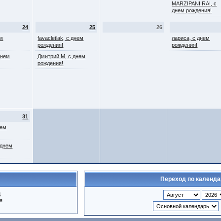
MARZIPANI RAI, с
днем рождения!
24
25
26
ем
favacletlak, с днем
лариса, с днем
рождения!
рождения!
днем
Дмитрий.М, с днем
рождения!
31
нем
 днем
Переход по календ
ц
я