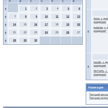
П
В
С
Ч
П
С
В
»
1
2
3
4
5
6
»
7
8
9
10
11
12
13
Anna, с дн
рождения!
»
14
15
16
17
18
19
20
putanap, с 
рождения!
»
»
21
22
23
24
25
26
27
»
28
29
30
posdin, с д
рождения!
»
ЯНТАРЬ, с
рождения!
Навигация
·
Текущий меся
·
Текущая недел