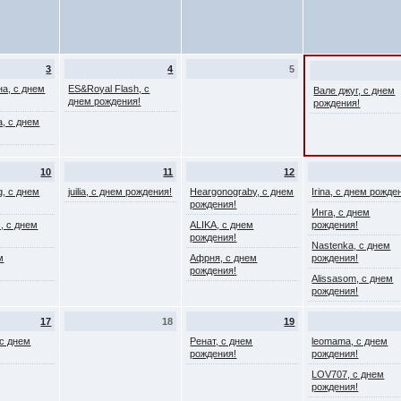
3
4
5
на, с днем
ES&Royal Flash, с
Вале джуг, с днем
днем рождения!
рождения!
, с днем
10
11
12
g, с днем
juilia, с днем рождения!
Heargonograby, с днем
Irina, с днем рожде
рождения!
Инга, с днем
, с днем
ALIKA, с днем
рождения!
рождения!
Nastenka, с днем
м
Афрня, с днем
рождения!
рождения!
Alissasom, с днем
рождения!
17
18
19
, с днем
Ренат, с днем
leomama, с днем
рождения!
рождения!
LOV707, с днем
рождения!