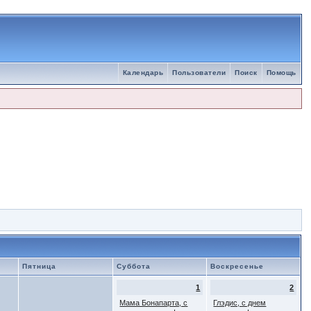
Календарь
Пользователи
Поиск
Помощь
Пятница
Суббота
Воскресенье
1
2
Мама Бонапарта, с
Глэдис, с днем