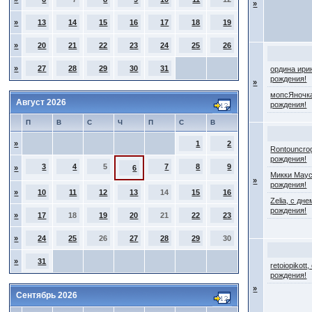
»
»
13
14
15
16
17
18
19
»
20
21
22
23
24
25
26
»
27
28
29
30
31
ордина ири
рождения!
»
мопсЯночка
Август 2026
рождения!
П
В
С
Ч
П
С
В
»
1
2
Rontouncro
рождения!
3
4
5
7
8
9
»
6
Микки Маус
»
рождения!
»
10
11
12
13
14
15
16
Zelia, с дне
рождения!
»
17
18
19
20
21
22
23
»
24
25
26
27
28
29
30
»
31
retoiopikott
рождения!
»
Сентябрь 2026