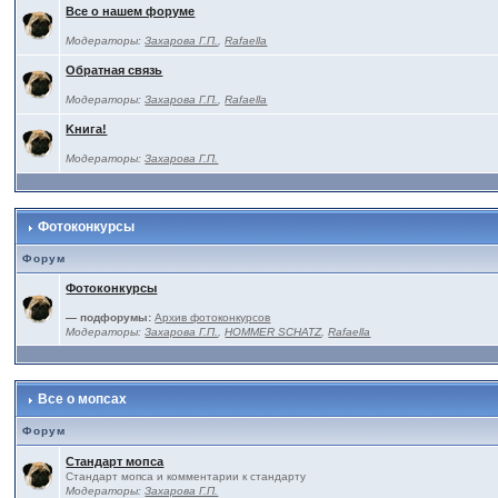
Все о нашем форуме
Модераторы:
Захарова Г.П.
,
Rafaella
Обратная связь
Модераторы:
Захарова Г.П.
,
Rafaella
Kнига!
Модераторы:
Захарова Г.П.
Фотоконкурсы
Форум
Фотоконкурсы
— подфорумы:
Архив фотоконкурсов
Модераторы:
Захарова Г.П.
,
HOMMER SCHATZ
,
Rafaella
Все о мопсах
Форум
Стандарт мопса
Стандарт мопса и комментарии к стандарту
Модераторы:
Захарова Г.П.