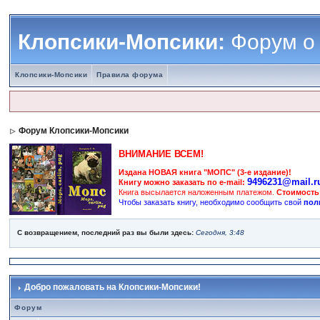
Клопсики-Мопсики:
Форум о
Клопсики-Мопсики
Правила форума
Форум Клопсики-Мопсики
ВНИМАНИЕ ВСЕМ!
Издана НОВАЯ книга "МОПС" (3-е издание)!
9496231@mail.r
Книгу можно заказать по e-mail:
Книга высылается наложенным платежом.
Стоимость
Чтобы заказать книгу, необходимо сообщить свой
пол
С возвращением, последний раз вы были здесь:
Сегодня, 3:48
Добро пожаловать на Клопсики-Мопсики!
Форум