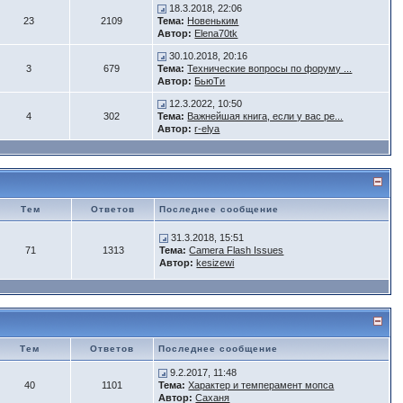
18.3.2018, 22:06
23
2109
Тема:
Новеньким
Автор:
Elena70tk
30.10.2018, 20:16
3
679
Тема:
Технические вопросы по форуму ...
Автор:
БьюTи
12.3.2022, 10:50
4
302
Тема:
Важнейшая книга, если у вас ре...
Автор:
r-elya
Тем
Ответов
Последнее сообщение
31.3.2018, 15:51
71
1313
Тема:
Camera Flash Issues
Автор:
kesizewi
Тем
Ответов
Последнее сообщение
9.2.2017, 11:48
40
1101
Тема:
Характер и темперамент мопса
Автор:
Саханя