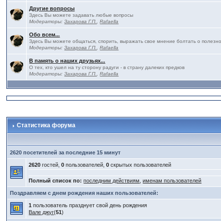
Другие вопросы
Здесь Вы можете задавать любые вопросы
Модераторы:
Захарова Г.П.
,
Rafaella
Обо всем...
Здесь Вы можете общаться, спорить, выражать свое мнение болтать о полезно
Модераторы:
Захарова Г.П.
,
Rafaella
В память о наших друзьях...
О тех, кто ушел на ту сторону радуги - в страну далеких предков
Модераторы:
Захарова Г.П.
,
Rafaella
Статистика форума
2620 посетителей за последние 15 минут
2620
гостей,
0
пользователей,
0
скрытых пользователей
Полный список по:
последним действиям
,
именам пользователей
Поздравляем с днем рождения наших пользователей:
1
пользователь празднует свой день рождения
Вале джуг
(
51
)