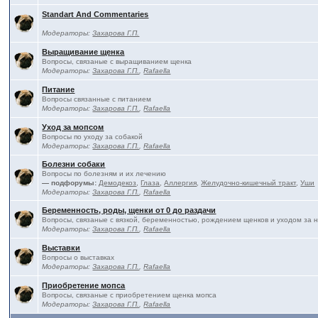
Standart And Commentaries
Модераторы:
Захарова Г.П.
Выращивание щенка
Вопросы, связаные с выращиванием щенка
Модераторы:
Захарова Г.П.
,
Rafaella
Питание
Вопросы связанные с питанием
Модераторы:
Захарова Г.П.
,
Rafaella
Уход за мопсом
Вопросы по уходу за собакой
Модераторы:
Захарова Г.П.
,
Rafaella
Болезни собаки
Вопросы по болезням и их лечению
— подфорумы:
Демодекоз
,
Глаза
,
Аллергия
,
Желудочно-кишечный тракт
,
Уши
Модераторы:
Захарова Г.П.
,
Rafaella
Беременность, роды, щенки от 0 до раздачи
Вопросы, связаные с вязкой, беременностью, рождением щенков и уходом за 
Модераторы:
Захарова Г.П.
,
Rafaella
Выставки
Вопросы о выставках
Модераторы:
Захарова Г.П.
,
Rafaella
Приобретение мопса
Вопросы, связаные с приобретением щенка мопса
Модераторы:
Захарова Г.П.
,
Rafaella