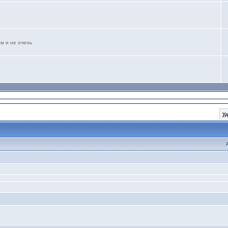
м и не очень
У