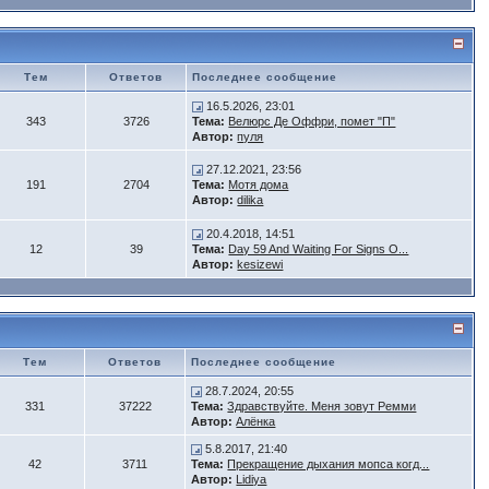
Тем
Ответов
Последнее сообщение
16.5.2026, 23:01
343
3726
Тема:
Велюрс Де Оффри, помет "П"
Автор:
пуля
27.12.2021, 23:56
191
2704
Тема:
Мотя дома
Автор:
dilika
20.4.2018, 14:51
12
39
Тема:
Day 59 And Waiting For Signs O...
Автор:
kesizewi
Тем
Ответов
Последнее сообщение
28.7.2024, 20:55
331
37222
Тема:
Здравствуйте. Меня зовут Ремми
Автор:
Алёнка
5.8.2017, 21:40
42
3711
Тема:
Прекращение дыхания мопса когд...
Автор:
Lidiya