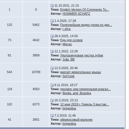
11.10.2011, 21:15
1
0
Тема:
English Version Of Comments To...
Автор:
HOMMER SCHATZ
1.4.2020, 17:28
132
5462
Тема:
Полезнейшие видео уроки по дре...
Автор:
r-elya
28.4.2025, 14:50
73
4642
Тема:
Еда для хозяев
Автор:
Мисис
12.1.2022, 12:28
91
3809
Тема:
Ультразвуковая чистка зубов
Автор:
Julia_BB
12.9.2020, 20:46
544
10799
Тема:
миозит жевательных мышц
Автор:
SvFrenk
9.11.2019, 18:27
119
4563
Тема:
пролапс или гиперплазия влагал...
Автор:
Bonita_and_Businka
16.3.2019, 23:13
102
6273
Тема:
12 мая 2019 г. Гомель 3 выстав...
Автор:
brigantina
7.2.2019, 11:46
41
2801
Тема:
абрикосовый мальчик
Автор:
brigantina