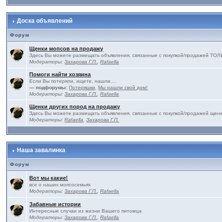
Доска объявлений
Форум
Щенки мопсов на продажу
Здесь Вы можете размещать объявления, связанные с покупкой/продажей 
Модераторы:
Захарова Г.П.
,
Rafaella
Помоги найти хозяина
Если Вы потеряли, ищете, нашли....
— подфорумы:
Потеряшки
,
Мы нашли свой дом!
Модераторы:
Захарова Г.П.
,
Rafaella
Щенки других пород на продажу
Здесь Вы можете размещать объявления, связанные с покупкой/продажей щенк
Модераторы:
Rafaella
,
Захарова Г.П.
Наша завалинка
Форум
Вот мы какие!
все о наших мопсосемьях
Модераторы:
Захарова Г.П.
,
Rafaella
Забавные истории
Интересные случаи из жизни Вашего питомца
Модераторы:
Захарова Г.П.
,
Rafaella