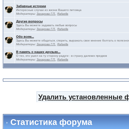
Забавные истории
Интересные случаи из жизни Вашего питомца
Модераторы:
Захарова Г.П.
,
Rafaella
Другие вопросы
Здесь Вы можете задавать любые вопросы
Модераторы:
Захарова Г.П.
,
Rafaella
Обо всем...
Здесь Вы можете общаться, спорить, выражать свое мнение болтать о полезно
Модераторы:
Захарова Г.П.
,
Rafaella
В память о наших друзьях...
О тех, кто ушел на ту сторону радуги - в страну далеких предков
Модераторы:
Захарова Г.П.
,
Rafaella
Удалить установленные 
Статистика форума