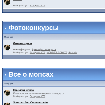
Модераторы:
Захарова Г.П.
Фотоконкурсы
Форум
Фотоконкурсы
— подфорумы:
Архив фотоконкурсов
Модераторы:
Захарова Г.П.
,
HOMMER SCHATZ
,
Rafaella
Все о мопсах
Форум
Стандарт мопса
Стандарт мопса и комментарии к стандарту
Модераторы:
Захарова Г.П.
Standart And Commentaries