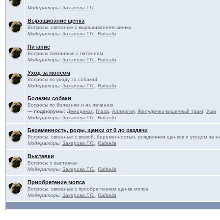
Модераторы:
Захарова Г.П.
Выращивание щенка
Вопросы, связаные с выращиванием щенка
Модераторы:
Захарова Г.П.
,
Rafaella
Питание
Вопросы связанные с питанием
Модераторы:
Захарова Г.П.
,
Rafaella
Уход за мопсом
Вопросы по уходу за собакой
Модераторы:
Захарова Г.П.
,
Rafaella
Болезни собаки
Вопросы по болезням и их лечению
— подфорумы:
Демодекоз
,
Глаза
,
Аллергия
,
Желудочно-кишечный тракт
,
Уши
Модераторы:
Захарова Г.П.
,
Rafaella
Беременность, роды, щенки от 0 до раздачи
Вопросы, связаные с вязкой, беременностью, рождением щенков и уходом за н
Модераторы:
Захарова Г.П.
,
Rafaella
Выставки
Вопросы о выставках
Модераторы:
Захарова Г.П.
,
Rafaella
Приобретение мопса
Вопросы, связаные с приобретением щенка мопса
Модераторы:
Захарова Г.П.
,
Rafaella