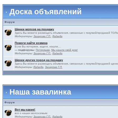
Доска объявлений
Форум
Щенки мопсов на продажу
Здесь Вы можете размещать объявления, связанные с покупкой/продажей 
Модераторы:
Захарова Г.П.
,
Rafaella
Помоги найти хозяина
Если Вы потеряли, ищете, нашли....
— подфорумы:
Потеряшки
,
Мы нашли свой дом!
Модераторы:
Захарова Г.П.
,
Rafaella
Щенки других пород на продажу
Здесь Вы можете размещать объявления, связанные с покупкой/продажей щенко
Модераторы:
Rafaella
,
Захарова Г.П.
Наша завалинка
Форум
Вот мы какие!
все о наших мопсосемьях
Модераторы:
Захарова Г.П.
,
Rafaella