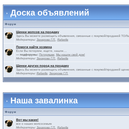
Доска объявлений
Форум
Щенки мопсов на продажу
Здесь Вы можете размещать объявления, связанные с покупкой/продажей 
Модераторы:
Захарова Г.П.
,
Rafaella
Помоги найти хозяина
Если Вы потеряли, ищете, нашли....
— подфорумы:
Потеряшки
,
Мы нашли свой дом!
Модераторы:
Захарова Г.П.
,
Rafaella
Щенки других пород на продажу
Здесь Вы можете размещать объявления, связанные с покупкой/продажей щенко
Модераторы:
Rafaella
,
Захарова Г.П.
Наша завалинка
Форум
Вот мы какие!
все о наших мопсосемьях
Модераторы:
Захарова Г.П.
,
Rafaella