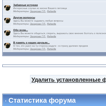
Забавные истории
Интересные случаи из жизни Вашего питомца
Модераторы:
Захарова Г.П.
,
Rafaella
Другие вопросы
Здесь Вы можете задавать любые вопросы
Модераторы:
Захарова Г.П.
,
Rafaella
Обо всем...
Здесь Вы можете общаться, спорить, выражать свое мнение болтать о полезно
Модераторы:
Захарова Г.П.
,
Rafaella
В память о наших друзьях...
О тех, кто ушел на ту сторону радуги - в страну далеких предков
Модераторы:
Захарова Г.П.
,
Rafaella
Удалить установленные 
Статистика форума