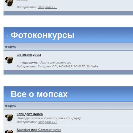
Модераторы:
Захарова Г.П.
Фотоконкурсы
Форум
Фотоконкурсы
— подфорумы:
Архив фотоконкурсов
Модераторы:
Захарова Г.П.
,
HOMMER SCHATZ
,
Rafaella
Все о мопсах
Форум
Стандарт мопса
Стандарт мопса и комментарии к стандарту
Модераторы:
Захарова Г.П.
Standart And Commentaries