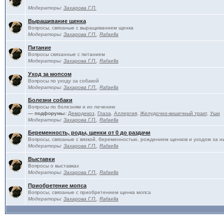
Модераторы:
Захарова Г.П.
Выращивание щенка
Вопросы, связаные с выращиванием щенка
Модераторы:
Захарова Г.П.
,
Rafaella
Питание
Вопросы связанные с питанием
Модераторы:
Захарова Г.П.
,
Rafaella
Уход за мопсом
Вопросы по уходу за собакой
Модераторы:
Захарова Г.П.
,
Rafaella
Болезни собаки
Вопросы по болезням и их лечению
— подфорумы:
Демодекоз
,
Глаза
,
Аллергия
,
Желудочно-кишечный тракт
,
Уши
Модераторы:
Захарова Г.П.
,
Rafaella
Беременность, роды, щенки от 0 до раздачи
Вопросы, связаные с вязкой, беременностью, рождением щенков и уходом за н
Модераторы:
Захарова Г.П.
,
Rafaella
Выставки
Вопросы о выставках
Модераторы:
Захарова Г.П.
,
Rafaella
Приобретение мопса
Вопросы, связаные с приобретением щенка мопса
Модераторы:
Захарова Г.П.
,
Rafaella