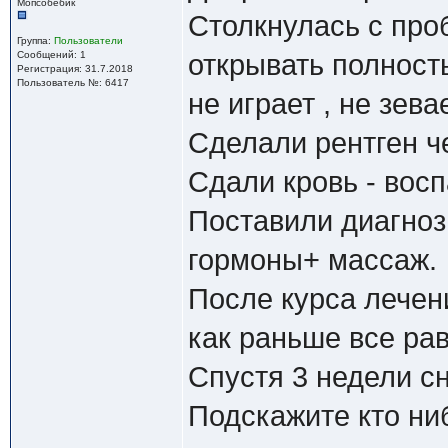
Мопсобебик
Столкнулась с проб
Группа:
Пользователи
Сообщений: 1
открывать полность
Регистрация: 31.7.2018
Пользователь №: 6417
не играет , не зева
Сделали рентген ч
Сдали кровь - восп
Поставили диагноз 
гормоны+ массаж.
После курса лечен
как раньше все рав
Спустя 3 недели сн
Подскажите кто ни