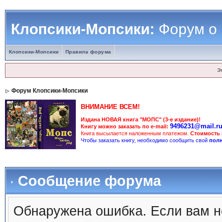
Клопсики-Мопсики:
Форум о
Клопсики-Мопсики
Правила форума
Э
Форум Клопсики-Мопсики
ВНИМАНИЕ ВСЕМ!
Издана НОВАЯ книга "МОПС" (3-е издание)!
9496231@mail.r
Книгу можно заказать по e-mail:
Книга высылается наложенным платежом.
Стоимость
Чтобы заказать книгу, необходимо сообщить свой
полн
Сообщение форума
Обнаружена ошибка. Если вам н