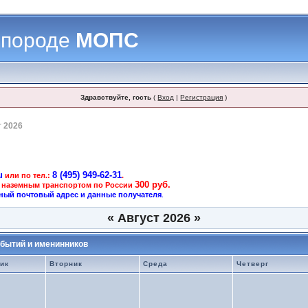
 породе
МОПС
Здравствуйте, гость
(
Вход
|
Регистрация
)
т 2026
u
8 (495) 949-62-31
или по тел.:
.
300 руб.
 наземным транспортом по России
ный почтовый адрес и данные получателя
.
«
Август 2026
»
бытий и именинников
ик
Вторник
Среда
Четверг