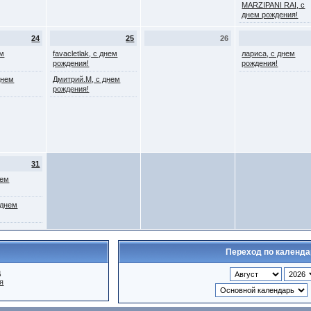
MARZIPANI RAI, с
днем рождения!
24
25
26
ем
favacletlak, с днем
лариса, с днем
рождения!
рождения!
днем
Дмитрий.М, с днем
рождения!
31
нем
 днем
Переход по календ
ц
я