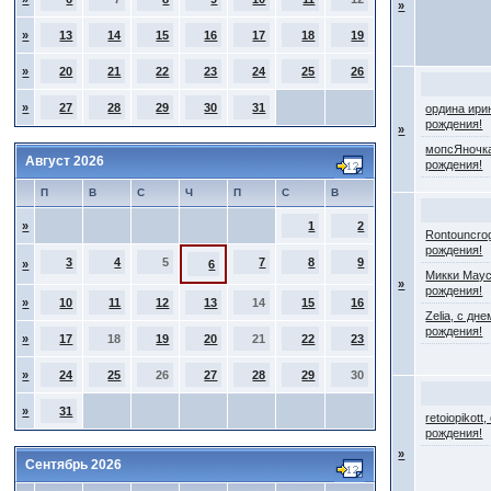
»
»
13
14
15
16
17
18
19
»
20
21
22
23
24
25
26
»
27
28
29
30
31
ордина ири
рождения!
»
мопсЯночка
Август 2026
рождения!
П
В
С
Ч
П
С
В
»
1
2
Rontouncro
рождения!
3
4
5
7
8
9
»
6
Микки Маус
»
рождения!
»
10
11
12
13
14
15
16
Zelia, с дне
рождения!
»
17
18
19
20
21
22
23
»
24
25
26
27
28
29
30
»
31
retoiopikott
рождения!
»
Сентябрь 2026