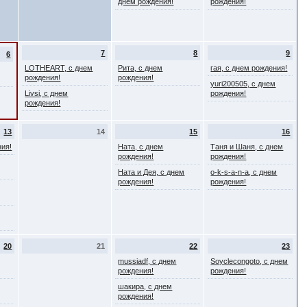
днем рождения!
рождения!
7
8
9
6
LOTHEART, с днем
Рита, с днем
гая, с днем рождения!
рождения!
рождения!
yuri200505, с днем
Livsi, с днем
рождения!
рождения!
13
14
15
16
ния!
Натa, с днем
Таня и Шаня, с днем
рождения!
рождения!
Ната и Дея, с днем
o-k-s-a-n-a, с днем
рождения!
рождения!
20
21
22
23
mussiadf, с днем
Soyclecongoto, с днем
рождения!
рождения!
шакира, с днем
рождения!