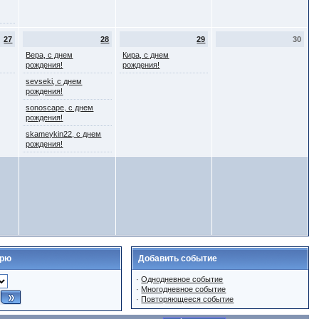
27
28
29
30
Вера, с днем
Кира, с днем
рождения!
рождения!
sevseki, с днем
рождения!
sonoscape, с днем
рождения!
skameykin22, с днем
рождения!
арю
Добавить событие
·
Однодневное событие
·
Многодневное событие
·
Повторяющееся событие