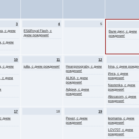
3
4
5
на, с днем
ES&Royal Flash, с
Вале джуг, с днем
днем рождения!
рождения!
, с днем
10
11
12
g, с днем
juilia, с днем рождения!
Heargonograby, с днем
Irina, с днем рожде
рождения!
Инга, с днем
, с днем
ALIKA, с днем
рождения!
рождения!
Nastenka, с днем
м
Афрня, с днем
рождения!
рождения!
Alissasom, с днем
рождения!
17
18
19
, с днем
Ренат, с днем
leomama, с днем
рождения!
рождения!
LOV707, с днем
рождения!