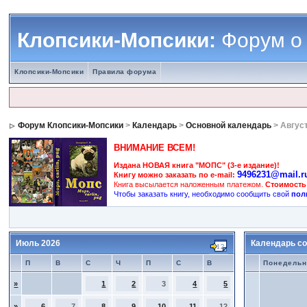
Клопсики-Мопсики:
Форум о
Клопсики-Мопсики
Правила форума
Форум Клопсики-Мопсики
>
Календарь
>
Основной календарь
> Авгус
ВНИМАНИЕ ВСЕМ!
Издана НОВАЯ книга "МОПС" (3-е издание)!
9496231@mail.r
Книгу можно заказать по e-mail:
Книга высылается наложенным платежом.
Стоимость
Чтобы заказать книгу, необходимо сообщить свой
пол
Июль 2026
Календарь со
П
В
С
Ч
П
С
В
Понедельн
»
1
2
3
4
5
»
6
7
8
9
10
11
12