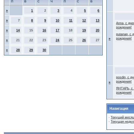
П
В
С
Ч
П
С
В
»
1
2
3
4
5
6
»
7
8
9
10
11
12
13
Anna, с дн
рождения!
»
14
15
16
17
18
19
20
putanap, с 
рождения!
»
»
21
22
23
24
25
26
27
»
28
29
30
posdin, с д
рождения!
»
ЯНТАРЬ, с
рождения!
Навигация
·
Текущий меся
·
Текущая недел