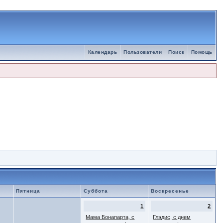
Календарь
Пользователи
Поиск
Помощь
Пятница
Суббота
Воскресенье
1
2
Мама Бонапарта, с
Глэдис, с днем