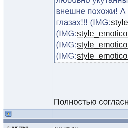
любовно укутанны
внешне похожи! А 
глазах!!! (IMG:
styl
(IMG:
style_emotico
(IMG:
style_emoticon
(IMG:
style_emoticon
Полностью согласна