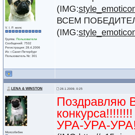
(IMG:
style_emoticon
ВСЕМ ПОБЕДИТЕЛ
V. I. P. мопс
(IMG:
style_emoticon
Группа:
Пользователи
Сообщений: 7532
Регистрация: 28.4.2006
Из: г.Санкт-Петербург
Пользователь №: 301
LENA & WINSTON
26.1.2009, 0:25
Поздравляю 
конкурса!!!!!!!!
УРА-УРА-УРА!!!
Мопсобебик