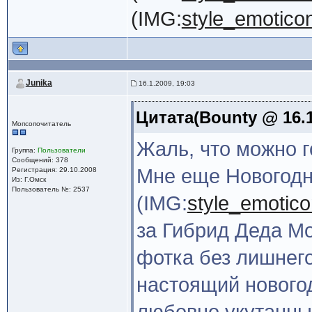
(IMG:
style_emoticons
Junika
16.1.2009, 19:03
Цитата(Bounty @ 16.1
Мопсопочитатель
Жаль, что можно г
Группа:
Пользователи
Сообщений: 378
Мне еще Новогодн
Регистрация: 29.10.2008
Из: Г.Омск
Пользователь №: 2537
(IMG:
style_emotico
за Гибрид Деда Мо
фотка без лишнего
настоящий новогод