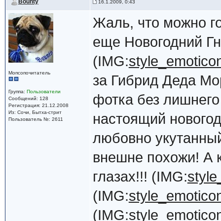
Bounty
16.1.2009, 0:43
Жаль, что можно го
еще Новогодний Гн
(IMG:
style_emoticon
Мопсопочитатель
за Гибрид Деда Мо
Группа:
Пользователи
фотка без лишнего
Сообщений: 128
Регистрация: 21.12.2008
Из: Сочи, Бытха-стрит
настоящий новогод
Пользователь №: 2611
любовно укутанный
внешне похожи! А 
глазах!!! (IMG:
style
(IMG:
style_emoticon
(IMG:
style_emoticons