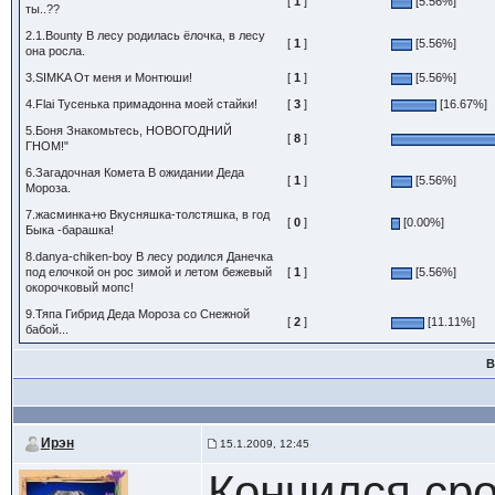
[
1
]
[5.56%]
ты..??
2.1.Bounty В лесу родилась ёлочка, в лесу
[
1
]
[5.56%]
она росла.
3.SIMKA От меня и Монтюши!
[
1
]
[5.56%]
4.Flai Тусенька примадонна моей стайки!
[
3
]
[16.67%]
5.Боня Знакомьтесь, НОВОГОДНИЙ
[
8
]
ГНОМ!"
6.Загадочная Комета В ожидании Деда
[
1
]
[5.56%]
Мороза.
7.жасминка+ю Вкусняшка-толстяшка, в год
[
0
]
[0.00%]
Быка -барашка!
8.danya-chiken-boy В лесу родился Данечка
под елочкой он рос зимой и летом бежевый
[
1
]
[5.56%]
окорочковый мопс!
9.Тяпа Гибрид Деда Мороза со Снежной
[
2
]
[11.11%]
бабой...
В
Ирэн
15.1.2009, 12:45
Кончился ср