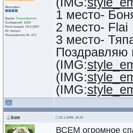
(IMG:
style_em
Мопсофил
1 место- Бон
Группа:
Пользователи
2 место- Flai
Сообщений: 1320
Регистрация: 19.8.2007
Из: Калуга
3 место- Тяп
Пользователь №: 472
Поздравляю 
(IMG:
style_em
(IMG:
style_em
(IMG:
style_em
Боня
25.1.2009, 18:25
ВСЕМ огромное спа