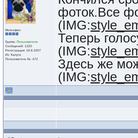
фоток.Все фо
(IMG:
style_em
Мопсофил
Теперь голос
Группа:
Пользователи
(IMG:
style_em
Сообщений: 1320
Регистрация: 19.8.2007
Из: Калуга
Здесь же мо
Пользователь №: 472
(IMG:
style_em