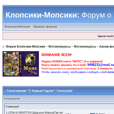
Клопсики-Мопсики:
Форум о
Клопсики-Мопсики
Правила форума
Здравствуйт
Форум Клопсики-Мопсики
>
Фотоконкурсы
>
Фотоконкурсы
>
Архив фо
ВНИМАНИЕ ВСЕМ!
Издана НОВАЯ книга "МОПС" (3-е издание)!
9496231@mail.r
Книгу можно заказать по e-mail:
Книга высылается наложенным платежом.
Стоимость
Чтобы заказать книгу, необходимо сообщить свой
полн
Голосование "С Новым Годом!"
, Голосуем!
Голосуем!
Голосуем!
1.LENA & WINSTON Дедушка Морощ!Где же